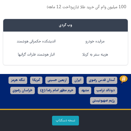
100 میلیون وام آنی خرید طلا (بازپرداخت 12 ماهه)
وب گردی
مزایده خودرو
اندیشکده حکمرانی هوشمند
هزینه سفر به کربلا
انبار هوشمند فلزات گرانبها
آستان قدس رضوی
ایران
اربعین حسینی
آمریکا
تنگه هرمز
دونالد ترامپ
مشهد
حرم مطهر امام رضا (ع)
خراسان رضوی
رژیم صهیونیستی
نسخه دسکتاپ