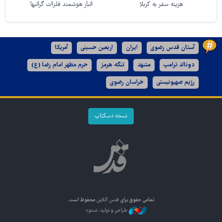
هزینه سفر به کربلا
انبار هوشمند فلزات گرانبها
آستان قدس رضوی
ایران
اربعین حسینی
آمریکا
دونالد ترامپ
مشهد
تنگه هرمز
حرم مطهر امام رضا (ع)
رژیم صهیونیستی
خراسان رضوی
نسخه دسکتاپ
تمامی حقوق برای
قدس آنلاین
محفوظ است.
طراحی و تولید: نستوه