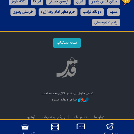
آستان قدس رضوی
ایران
اربعین حسینی
آمریکا
تنگه هرمز
مشهد
دونالد ترامپ
حرم مطهر امام رضا (ع)
خراسان رضوی
رژیم صهیونیستی
نسخه دسکتاپ
تمامی حقوق برای
قدس آنلاین
محفوظ است.
طراحی و تولید: نستوه
درباره ما
تماس با ما
بازرگانی و تبلیغات
آرشیو