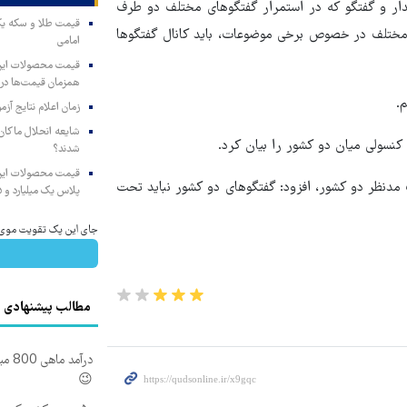
ار و گفتگو که در استمرار گفتگوهای مختلف دو طرف
ختلف در خصوص برخی موضوعات، باید کانال گفتگوها
امامی
همزمان قیمت‌ها در ب
.
زمان اعلام نتایج آ
شایعه انحلال ماکان‌ب
سولی میان دو کشور را بیان کرد.
شدند؟
دنظر دو کشور، افزود: گفتگوهای دو کشور نباید تحت
پلاس یک میلیارد و ۹۰۵ میلیون تومان
جای این پک تقویت موی جلب
مطالب پیشنهادی
درآم
😉