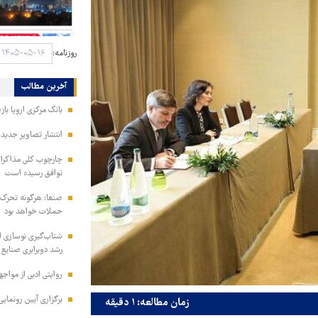
روزنامه:
آخرین مطالب
بانک مرکزی اروپا باز
انتشار تصاویر جدید 
چارچوب کلی مذاکرات 
توافق رسیده است
صنعا: هرگونه تحر
حملات خواهد بود
شتاب‌گیری نوسازی ا
رشد دوبرابری صنایع
روایتی ادبی از مواجه
برگزاری آیین رونمایی
زمان مطالعه: ۱ دقیقه