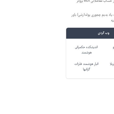
۵۰ درصد کش بک در حساب معاملاتی ecn بروکر
یاد بدیم چجوری پولدارشی! باور
یه
وب گردی
اندیشکده حکمرانی
هوشمند
بلا
انبار هوشمند فلزات
گرانبها