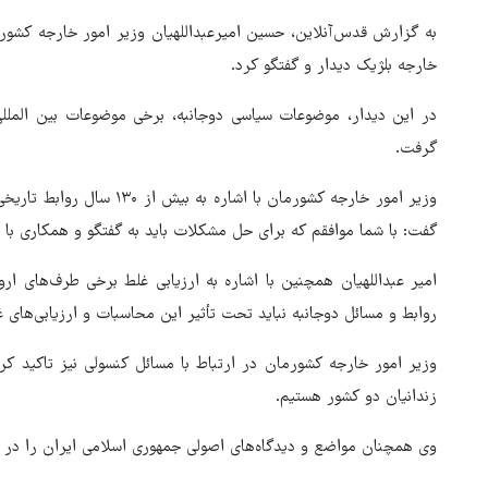
به گزارش قدس‌آنلاین، حسین امیرعبداللهیان وزیر امور خارجه کشورم
خارجه بلژیک دیدار و گفتگو کرد.
در این دیدار، موضوعات سیاسی دوجانبه، برخی موضوعات بین المللی
گرفت.
وزیر امور خارجه کشورمان با اش
گفت: با شما موافقم که برای حل مشکلات باید به گفتگو و همکاری با 
امیر عبداللهیان همچنین با اشاره به ارزیابی غلط برخی طرف‌های ار
روابط و مسائل دوجانبه نباید تحت تأثیر این محاسبات و ارزیابی‌های غ
وزیر امور خارجه کشورمان در ارتباط با مسائل کنسولی نیز تاکید ک
ور مقاومت، آمریکا را
ترامپ نماد فساد، اقتدارگرایی 
زندانیان دو کشور هستیم.
طقه درمانده کرد
جنگ‌طلبی است!
وی همچنان مواضع و دیدگاه‌های اصولی جمهوری اسلامی ایران را در 