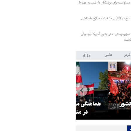
سئولیت برای پزشکیان بار نیست، عهد با
ناکامی قاچاقچیان مسلح در انتقال ۱۰ قبضه سلاح به داخل
 صهیونیستی: حتی بدون آمریکا باید برای
باشیم
قرمز
عکس
رواق
ر مقاومت، آمریکا را
ترامپ نماد فساد، اقتدارگرایی و
طقه درمانده کرد
جنگ‌طلبی است!