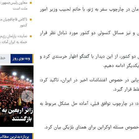
معاون رئیس‌جمهور: م
ان در چارچوب سفر به ژنو، با خانم لحبیب وزیر امور
ملت است
کشور
 و نیز مسائل کنسولی دو کشور مورد تبادل نظر قرار
نماینده پارلمان رژیم
حمله به ایران آماده 
اره به بیش از ۱۳۰ سال روابط تاریخی دو کشور، از این دیدار با گفتگو اظهار خرسندی کرد و
ویدیوی روز
خط 
یکدیگر ادامه دهیم.
وپایی در خصوص اغتشاشات اخیر در ایران، تاکید کرد:
لط قرار گیرد.
رد: در چارچوب توافق قبلی، آماده حل مشکل مربوط به
و
۳ میلیون زائر اربعین به کشور
هماهنگی محو
بازگشتند
در من
خصوص مسئله اوکراین برای همتای بلژیکی بیان کرد.
پربازدیدترین‌ مطالب