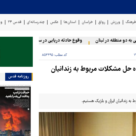
رهنگ
ورزش
رواق
خراسان
استان‌ها
عکس
چندرسانه‌ای
قدس ۲۴
وی
و منطقه در لبنان
وقوع حادثه دریایی در سواحل عمان
سخنگوی ن
کد مطلب:
۸۵۳۲۹۵
ده حل مشکلات مربوط به زندانیان
روزنامه قدس
به زندانیان ایران و بلژیک هستیم.