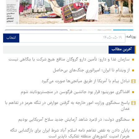
روزنامه:
انتخاب
آخرین مطالب
سازمان غذا و دارو: تأمین دارو گروگان منافع هیچ شرکت یا بنگاهی نیست
از ویتنام تا ایران؛ امپراتوریِ جنگ‌های بی‌حاصل
تبادل پیام با آمریکا از طریق میانجی‌ها صورت می‌گیرد
افشاگری مورینیو؛ قرار بود جانشین فرگوسن در منچستریونایتد شوم
پاسخ سخنگوی وزارت امور خارجه به گرفتن عوارض در تنگه هرمز در تفاهم با
عمان
سخنگوی دولت: در لامرد شاهد آزمایش جدید سلاح آمریکایی بودیم
پایان دادن به نقض تفاهم نامه اسلام آباد شرط ایران برای بازگشایی تنگه
هرمز/ امنیت کشورهای منطقه تفکیک ناپذیر است