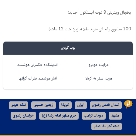
یخچال ویترینی 9 فوت ایستکول (جدید)
100 میلیون وام آنی خرید طلا (بازپرداخت 12 ماهه)
وب گردی
مزایده خودرو
اندیشکده حکمرانی هوشمند
هزینه سفر به کربلا
انبار هوشمند فلزات گرانبها
آستان قدس رضوی
ایران
آمریکا
اربعین حسینی
تنگه هرمز
مشهد
دونالد ترامپ
حرم مطهر امام رضا (ع)
خراسان رضوی
دهه آخر ماه صفر