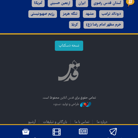
آستان قدس رضوی
ایران
اربعین حسینی
آمریکا
دونالد ترامپ
مشهد
تنگه هرمز
رژیم صهیونیستی
حرم مطهر امام رضا (ع)
کربلا
نسخه دسکتاپ
تمامی حقوق برای
قدس آنلاین
محفوظ است.
طراحی و تولید: نستوه
درباره ما
تماس با ما
بازرگانی و تبلیغات
آرشیو