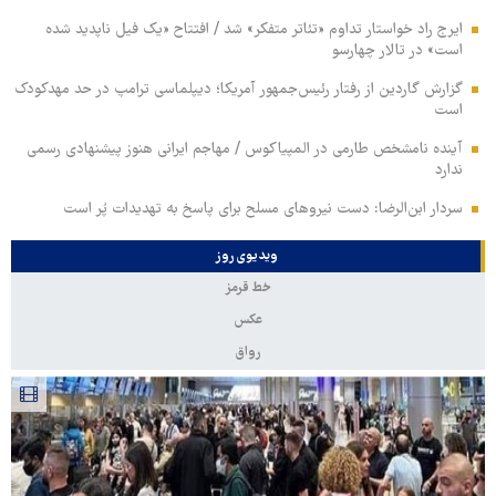
ایرج راد خواستار تداوم «تئاتر متفکر» شد / افتتاح «یک فیل ناپدید شده
است» در تالار چهارسو
گزارش گاردین از رفتار رئیس‌جمهور آمریکا؛ دیپلماسی ترامپ در حد مهدکودک
است
آینده نامشخص طارمی در المپیاکوس / مهاجم ایرانی هنوز پیشنهادی رسمی
ندارد
سردار ابن‌الرضا: دست نیروهای مسلح برای پاسخ به تهدیدات پُر است
ویدیوی روز
خط قرمز
عکس
رواق