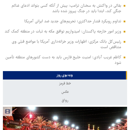
بقائی در واکنش به سخنان ترامپ: پیش از آنکه کسی بتواند ادعای غنائم
جنگی کند، ابتدا باید در جنگ پیروز شده باشد
تداوم رویکرد فشار حداکثری؛ تحریم‌های جدید ضد ایرانی آمریکا
وزیر امور خارجه پاکستان: امیدواریم توافق مکه به ثبات در منطقه کمک کند
رئیس‌کل بانک مرکزی: اظهارات وزیر خزانه‌داری آمریکا با مواضع قبلی وی
متناقض است
کاظم غریب آبادی: امنیت خلیج فارس باید به دست کشورهای منطقه تأمین
شود
ویدیوی روز
خط قرمز
عکس
رواق