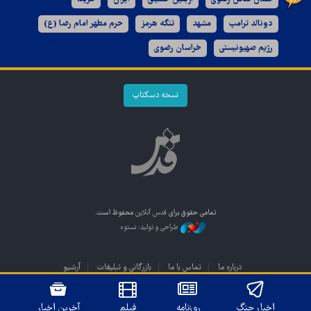
دونالد ترامپ
مشهد
تنگه هرمز
حرم مطهر امام رضا (ع)
رژیم صهیونیستی
خراسان رضوی
نسخه دسکتاپ
تمامی حقوق برای
قدس آنلاین
محفوظ است.
طراحی و تولید: نستوه
درباره ما
تماس با ما
بازرگانی و تبلیغات
آرشیو
اخبار جنگ
روزنامه
فیلم
آخرین اخبار