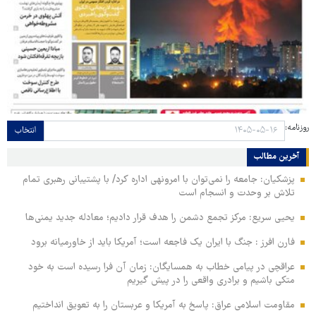
روزنامه:
انتخاب
آخرین مطالب
پزشکیان: جامعه را نمی‌توان با امرونهی اداره کرد/ با پشتیبانی رهبری تمام
تلاش بر وحدت و انسجام است
یحیی سریع: مرکز تجمع دشمن را هدف قرار دادیم؛ معادله جدید یمنی‌ها
فارن افرز : جنگ با ایران یک فاجعه است؛ آمریکا باید از خاورمیانه برود
عراقچی در پیامی خطاب به همسایگان: زمان آن فرا رسیده است به خود
متکی باشیم و برادری واقعی را در پیش گیریم
مقاومت اسلامی عراق: پاسخ به آمریکا و عربستان را به تعویق انداختیم