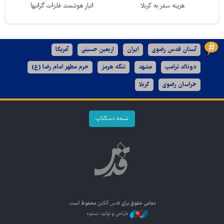
هزینه سفر به کربلا
انبار هوشمند فلزات گرانبها
آستان قدس رضوی
ایران
اربعین حسینی
آمریکا
دونالد ترامپ
مشهد
تنگه هرمز
حرم مطهر امام رضا (ع)
خراسان رضوی
کربلا
نسخه دسکتاپ
تمامی حقوق برای
قدس آنلاین
محفوظ است.
طراحی و تولید: نستوه