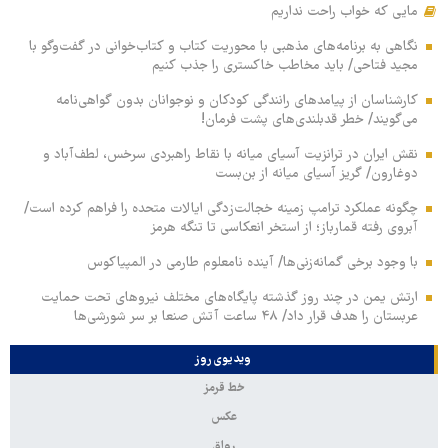
مایی که خواب راحت نداریم
نگاهی به برنامه‌های مذهبی با محوریت کتاب و کتاب‌خوانی در گفت‌وگو با
مجید فتاحی/ باید مخاطب خاکستری را جذب کنیم
کارشناسان از پیامدهای رانندگی کودکان و نوجوانان بدون گواهی‌نامه
می‌گویند/ خطر قدبلندی‌های پشت فرمان!
نقش ایران در ترانزیت آسیای میانه با نقاط راهبردی سرخس، لطف‌آباد و
دوغارون/ گریز آسیای میانه از بن‌بست
چگونه عملکرد ترامپ زمینه خجالت‌زدگی ایالات متحده را فراهم کرده است/
آبروی رفته قمارباز؛ از استخر انعکاسی تا تنگه هرمز
با وجود برخی گمانه‌زنی‌ها/ آینده نامعلوم طارمی در المپیاکوس
ارتش یمن در چند روز گذشته پایگاه‌های مختلف نیروهای تحت حمایت
عربستان را هدف قرار داد/ ۴۸ ساعت آتش صنعا بر سر شورشی‌ها
ویدیوی روز
خط قرمز
عکس
رواق