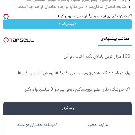
زمان اعلام نتایج آزمون‌های سمپاد و نمونه دولتی مشخص شد
شایعه انحلال ماکان‌بند / امیر مقاره و رهام هادیان از هم جدا شدند؟
اگر کمردرد داری این فیلم رو ببین! ◗پرسش‌نامه رو پر کن◖
◂پرسش‌نامه▸
مطالب پیشنهادی
100 هزار تومن پاداش بگیر | ثبت نام کن
برای درمان درد کمر به هیچ وجه جراحی نکنید! ◀ پرسش‌نامه رو پر کن ▶
اگه فروشگاه داری عضو فروشندگان دیجی پی شو 3 میلیارد وام بگیر
وب گردی
مزایده خودرو
اندیشکده حکمرانی هوشمند