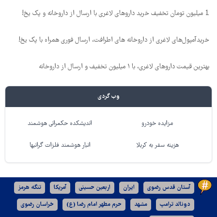
1 میلیون تومان تخفیف خرید داروهای لاغری با ارسال از داروخانه و پک یخ!
خریدآمپول‌های لاغری از داروخانه های اطرافت، ارسال فوری همراه با پک یخ!
بهترین قیمت داروهای لاغری، با ۱ میلیون تخفیف و ارسال از داروخانه‌
وب گردی
مزایده خودرو
اندیشکده حکمرانی هوشمند
هزینه سفر به کربلا
انبار هوشمند فلزات گرانبها
آستان قدس رضوی
ایران
اربعین حسینی
آمریکا
تنگه هرمز
دونالد ترامپ
مشهد
حرم مطهر امام رضا (ع)
خراسان رضوی