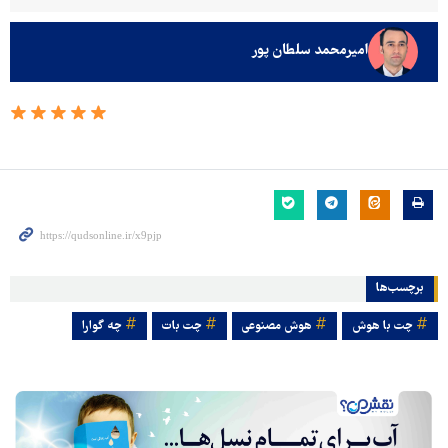
امیرمحمد سلطان پور
برچسب‌ها
چت با هوش
هوش مصنوعی
چت بات
چه گوارا