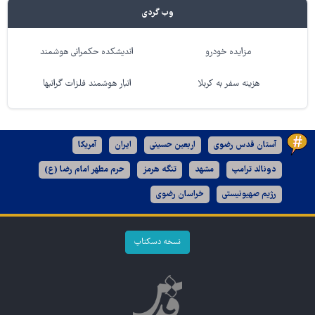
وب گردی
مزایده خودرو
اندیشکده حکمرانی هوشمند
هزینه سفر به کربلا
انبار هوشمند فلزات گرانبها
آستان قدس رضوی
اربعین حسینی
ایران
آمریکا
دونالد ترامپ
مشهد
تنگه هرمز
حرم مطهر امام رضا (ع)
رژیم صهیونیستی
خراسان رضوی
نسخه دسکتاپ