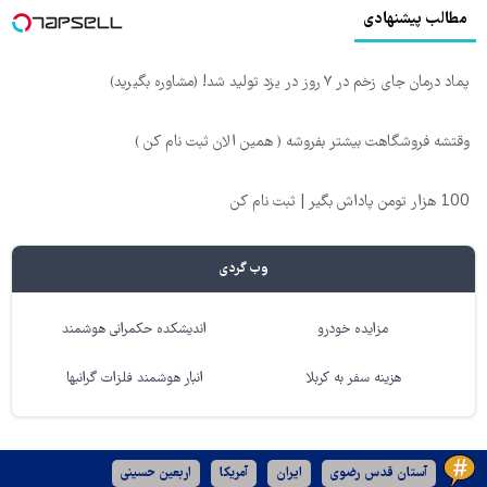
مطالب پیشنهادی
پماد درمان جای زخم در ۷ روز در یزد تولید شد! (مشاوره بگیرید)
وقتشه فروشگاهت بیشتر بفروشه ( همین الان ثبت نام کن )
100 هزار تومن پاداش بگیر | ثبت نام کن
وب گردی
مزایده خودرو
اندیشکده حکمرانی هوشمند
هزینه سفر به کربلا
انبار هوشمند فلزات گرانبها
آستان قدس رضوی
ایران
آمریکا
اربعین حسینی