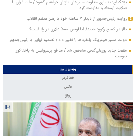
پزشکیان: به یاری خداوند مسیرهای تازه‌ای خواهیم گشود / ملت ایران با
صلابت ایستاد و مقاومت کرد
روایت رئیس‌جمهور از دیدار ۷ ساعته خود با رهبر معظم انقلاب
طلا در کمین رکورد جدید/ آیا اونس ۵۰۰۰ دلاری در راه است؟
دولت مسیر فیلترینگ پلتفرم‌ها را تغییر داد / تصمیم نهایی با رئیس‌جمهور
مقصد جدید پورعلی‌گنجی مشخص شد / مدافع پرسپولیس به پاختاکور
پیوست
ویدیوی روز
خط قرمز
عکس
رواق