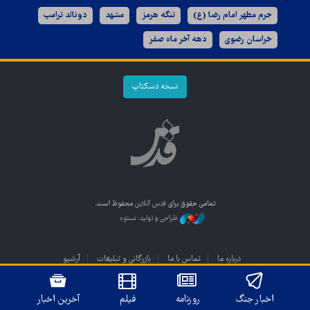
حرم مطهر امام رضا (ع)
تنگه هرمز
مشهد
دونالد ترامپ
خراسان رضوی
دهه آخر ماه صفر
نسخه دسکتاپ
تمامی حقوق برای
قدس آنلاین
محفوظ است.
طراحی و تولید: نستوه
درباره ما
تماس با ما
بازرگانی و تبلیغات
آرشیو
اخبار جنگ
روزنامه
فیلم
آخرین اخبار