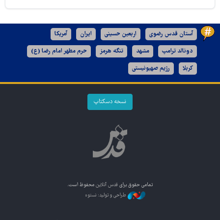
آستان قدس رضوی
اربعین حسینی
ایران
آمریکا
دونالد ترامپ
مشهد
تنگه هرمز
حرم مطهر امام رضا (ع)
کربلا
رژیم صهیونیستی
نسخه دسکتاپ
تمامی حقوق برای
قدس آنلاین
محفوظ است.
طراحی و تولید: نستوه