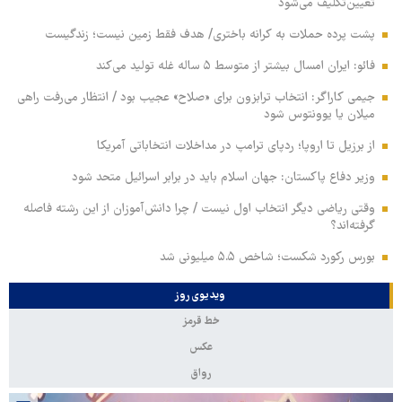
تعیین‌تکلیف می‌شود
پشت پرده حملات به کرانه باختری/ هدف فقط زمین نیست؛ زندگیست
فائو: ایران امسال بیشتر از متوسط ۵ ساله غله تولید می‌کند
جیمی کاراگر: انتخاب ترابزون برای «صلاح» عجیب بود / انتظار می‌رفت راهی
میلان یا یوونتوس شود
از برزیل تا اروپا؛ ردپای ترامپ در مداخلات انتخاباتی آمریکا
وزیر دفاع پاکستان: جهان اسلام باید در برابر اسرائیل متحد شود
وقتی ریاضی دیگر انتخاب اول نیست / چرا دانش‌آموزان از این رشته فاصله
گرفته‌اند؟
بورس رکورد شکست؛ شاخص ۵.۵ میلیونی شد
ویدیوی روز
خط قرمز
عکس
رواق