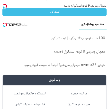
یخچال ویترینی 9 فوت ایستکول (جدید)
کلیک کن!
مطالب پیشنهادی
100 هزار تومن پاداش بگیر | ثبت نام کن
یخچال ویترینی 9 فوت ایستکول (جدید)
خودرو mvm x33 میخوای بفروشی؟ اینجا به سرعت فروش میره
وب گردی
مزایده خودرو
اندیشکده حکمرانی هوشمند
هزینه سفر به کربلا
انبار هوشمند فلزات گرانبها