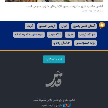
آبادی حاشیه شهر مشهد مرهون تلاش‌های شهید سلامی است
۱۴۰۴-۰۷-۰۵ ۱۹:۴۹
آستان قدس رضوی
ایران
اربعین حسینی
آمریکا
دونالد ترامپ
مشهد
تنگه هرمز
حرم مطهر امام رضا (ع)
رژیم صهیونیستی
خراسان رضوی
نسخه دسکتاپ
تمامی حقوق برای
قدس آنلاین
محفوظ است.
طراحی و تولید: نستوه