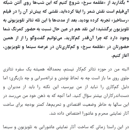
* بگذارید از «علقمه سرخ» شروع کنیم که این شب‌ها روی آنتن شبکه
آی‌فیلم است نقش شمر را ایفا کرده‌اید. نقشی که پیش‌تر آن را در فیلم
«رستاخیز» تجربه کرده بودید. بعد از مدت‌ها با این تله تئاتر تلویزیونی به
تلویزیون برگشتید؛ این نقد هم در عین حال نسبت به حضور کمرنگ شما
وجود دارد که چرا آن‌قدر کم‌کارید. می‌توانیم گفت‌وگو را از از همین
حضورتان در «علقمه سرخ» و کم‌کاری‌تان در عرصه سینما و تلویزیون،
آغاز کنیم.
البته من در حوزه تئاتر کم‌کار نیستم، بحمدالله همیشه یک سفره تئاتری
جلوی روی ما باز است چه به لحاظ نوشتن و ترانه‌سرایی و چه بازیگری؛ اما
دلیل کم‌کاری را نباید از من بپرسید، این نکته را باید از مدیران و
دست‌اندرکاران بیشتر سؤال کنید. اما آنچه که به ذهن خود من می‌رسد در
این سالها به خاطر وضعیت اقتصادی و تحریم‌ها، کمتر بودجه برای ساخت
آثار نمایشی محرم و عاشورا اختصاص داده شد.
در این راستا زمانی که ساخت آثار نمایشی عاشورایی به تلویزیون و سینما