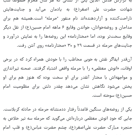
به گزارش قدس آنلاین یکی از کسانی که هر سال محرم خصوصاً شب
شهادت حضرت علی اصغر(ع) به یادمان می‌آید و جنایت‌هایش
ناراحت‌کننده و آزاردهنده‌اند نام منفور "حرمله" است.همیشه هم برای
مداحان و روضه‌خوانان، خواندن وقایع ۶ ماهه امام حسین(ع) از نقل دیگر
وقایع سخت‌تر بوده، اما «مختارنامه» این روضه‌ها را به نمایش درآورد و
جنایت‌های حرمله در قسمت ۲۹ و ۳۰ «مختارنامه» روی آنتن رفت.
آن‌قدر ایفاگر نقش به خوبی مخاطب را با خودش همراه کرد که در برخی
اوقات، «انوش معظمی» را با حرمله واقعی اشتباه گرفتند. صحنه تیراندازی
و مواجهه‌اش با مختار آنقدر برای او سخت بوده که هنوز هم برای او
پخش می‌شود نگاهش نشان می‌دهد چقدر دلش برای مظلومیت امام
حسین(ع) سوخته است.
یکی از روضه‌های سنگین قاعدتاً رفتار ددمنشانه حرمله در حادثه کربلاست.
جایی که خودِ انوش معظمی درباره‌اش می‌گوید که حرمله سه تیر خلاص به
حنجره مبارک حضرت علی‌اصغر(ع)، چشم حضرت عباس(ع) و قلبِ امام