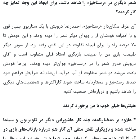
شمرِ دیگری در «رستاخیز» را شاهد باشد. برای ایجاد این وجه تمایز چه
کار کردید؟
آن طرف سکان‌دار «رستاخیز»، احمدرضا درویش با یک سناریوی بسیار قوی
و با ادبیات خودشان از زاویه‌ای دیگر شمر را دیده بودند و این خودش تا
۷۰ درصد راه را برای ایجاد تفاوت در این نقش رفته بود. از سویی دیگر
طبیعت بازی من با طبیعت بازیگری استاد فیلی متفاوت است و آقای
درویش قدری شمر را در «رستاخیز» جوان‌تر دیده بودند. این‌ها خودش
باعث می‌شد دو شمر متفاوت از آب درآید. ان‌شاءالله شرایطی فراهم شود
صدها رستاخیز و مختارنامه ساخته شوند کاراکترها و شخصیت‌های دیگری
را شاهد باشیم و درباره‌اش صحبت کنیم.
هیئتی‌ها خیلی خوب با من برخورد کردند
* علاوه بر «مختارنامه» چند کار عاشورایی دیگر در تلویزیون و سینما
ساخته شده و بازیگران نقش منفی آن آثار هم درباره بازتاب‌های بازی در
آن کاراکترها صحبت‌هایی کرده‌اند. چون شما هیئتی هستید این سؤال را