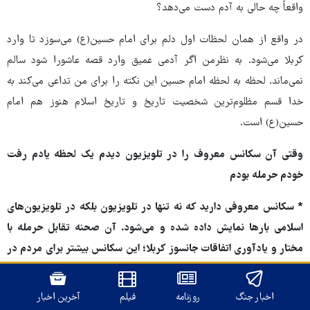
واقعاً چه حالی به آدم دست می‌دهد؟
در واقع از همان لحظات اول دلم برای امام حسین(ع) می‌سوزد تا وارد
کربلا می‌شود. به نظرمن اگر آدمی عمیق وارد قصه عاشورا شود سالم
نمی‌ماند. لحظه به لحظه امام حسین این نکته را برای من تداعی می‌کند به
خدا قسم مظلوم‌ترین شخصیت تاریخ و تاریخ اسلام هنوز هم امام
حسین(ع) است.
وقتی آن سکانس معروف را در تلویزیون دیدم یک لحظه یادم رفت
خودم حرمله بودم
* سکانس معروفی دارید که نه تنها در تلویزیون بلکه در تلویزیون‌های
اسلامی بارها نمایش داده شده و می‌شود. آن صحنه تقابل حرمله با
مختار و یادآوری اتفاقات جانسوز کربلا؛ این سکانس بیشتر برای مردم در
شب هفتم محرم (شب شهادت حضرت علی‌اصغر) تداعی می‌شود. این
سکانس عین روضه است و در هیئت‌هایی هم به نمایش درآمده است.
اخبار جنگ
روزنامه
فیلم
آخرین اخبار