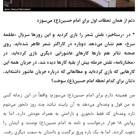
دلم از همان لحظات اول برای امام حسین(ع) می‌سوزد
* در «رستاخیز» نقش شمر را بازی کردید و این روزها سریال «علقمه
سرخ» هم نشان می‌دهد دوباره در کاراکتر شمر ظاهر شده‌اید. روی
صحنه تئاتر هم بارها کارهای عاشورایی دیگری بازی کرده‌اید. در
«مختارنامه» نقش حرمله بیش از بقیه کارها دیده شد. در جریان همه این
کارهایی که بازی کرده‌اید و مطالعاتی که درباره جریان عاشور داشته‌اید،
دلتان برای کدام لحظه امام حسین(ع) سوخت؟
من همیشه دارم برای امام حسین(ع) می‌سوزم؛ واقعاً در این زمانه کسی
به من قول و وعده‌ای می‌دهد به آن پایبند نباشد چند روز دلخور می‌شوم
تازه وعده‌ای که فقط دلخوری و ناراحتی به همراه خودش دارد. اما به
روایتی ۱۸ هزار درخواست و نامه به امام حسین(ع) نوشتند و ایشان را
دعوت کردند. اما به یک باره ورق برگشت و داستان به سمت دیگری رفت.