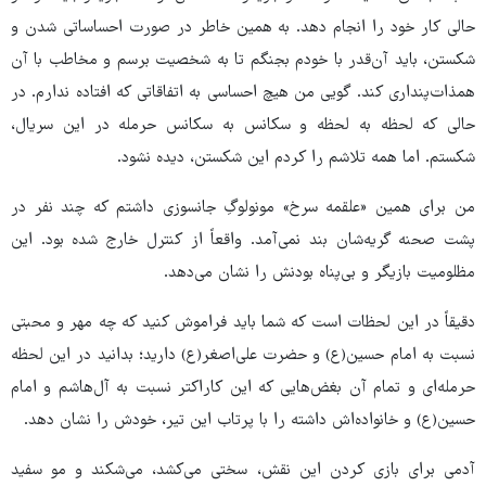
حالی کار خود را انجام دهد. به همین خاطر در صورت احساساتی شدن و
شکستن، باید آن‌قدر با خودم بجنگم تا به شخصیت برسم و مخاطب با آن
همذات‌پنداری کند. گویی من هیچ احساسی به اتفاقاتی که افتاده ندارم. در
حالی که لحظه به لحظه و سکانس به سکانس حرمله در این سریال،
شکستم. اما همه تلاشم را کردم این شکستن،‌ دیده نشود.
من برای همین «علقمه سرخ» مونولوگِ جانسوزی داشتم که چند نفر در
پشت صحنه گریه‌شان بند نمی‌آمد. واقعاً از کنترل خارج شده بود. این
مظلومیت بازیگر و بی‌پناه بودنش را نشان می‌دهد.
دقیقاً در این لحظات است که شما باید فراموش کنید که چه مهر و محبتی
نسبت به امام حسین(ع) و حضرت علی‌اصغر(ع) دارید؛ بدانید در این لحظه
حرمله‌ای و تمام آن بغض‌هایی که این کاراکتر نسبت به آل‌هاشم و امام
حسین(ع) و خانواده‌اش داشته را با پرتاب این تیر، خودش را نشان دهد.
آدمی برای بازی کردن این نقش، سختی می‌کشد، می‌شکند و مو سفید