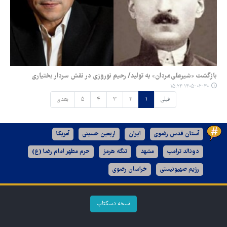
بازگشت «شیرعلی‌مردان» به تولید/ رحیم نوروزی در نقش سردار بختیاری
۱۴۰۵-۰۲-۳۰ ۱۵:۲۴
قبلی
۱
۲
۳
۴
۵
بعدی
آستان قدس رضوی
ایران
اربعین حسینی
آمریکا
دونالد ترامپ
مشهد
تنگه هرمز
حرم مطهر امام رضا (ع)
رژیم صهیونیستی
خراسان رضوی
نسخه دسکتاپ