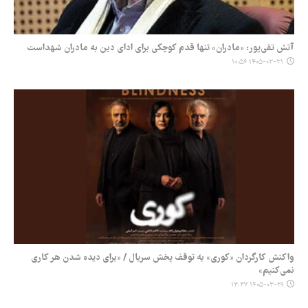
آتش تقی‌پور: «مادران» تنها قدم کوچکی برای ادای دین به مادران شهداست
۱۴۰۵-۰۳-۳۱ ۱۰:۵۶
واکنش کارگردان «کوری» به توقف پخش سریال / «برای دیده شدن هر کاری
نمی‌کنیم»
۱۴۰۵-۰۳-۲۹ ۱۳:۳۷