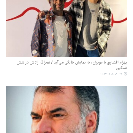
بهرام افشاری با «ویران» به نمایش خانگی می‌آید / نصرالله رادش در نقش
غمگین
۱۴۰۵-۰۴-۲۸ ۱۶:۱۲