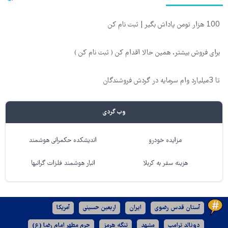
100 هزار تومن پاداش بگیر | ثبت نام کن
برای فروش بیشتر، همین حالا اقدام کن ( ثبت نام کن )
تا 3میلیارد وام سرمایه در گردش فروشندگان
وب گردی
مزایده خودرو
اندیشکده حکمرانی هوشمند
هزینه سفر به کربلا
انبار هوشمند فلزات گرانبها
آستان قدس رضوی
ایران
اربعین حسینی
آمریکا
دونالد ترامپ
مشهد
تنگه هرمز
حرم مطهر امام رضا (ع)