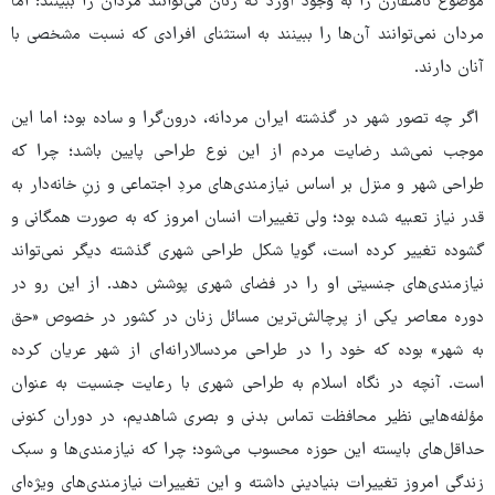
موضوع ﻧﺎﻣﺘﻘﺎرن را ﺑﻪ وﺟﻮد آورد که زﻧﺎن می‌ﺗﻮاﻧﻨﺪ ﻣﺮدان را ﺑﺒﯿﻨﻨﺪ؛ اﻣﺎ
ﻣﺮدان نمی‌توانند آن‌ﻫﺎ را ﺑﺒﯿﻨﻨﺪ ﺑﻪ اﺳﺘﺜﻨﺎی افرادی که ﻧﺴﺒﺖ ﻣشخصی ﺑﺎ
آﻧﺎن دارﻧﺪ.
اگر چه تصور شهر در گذشته ایران مردانه، درون‌گرا و ساده بود؛ اما این
موجب نمی‌شد رضایت مردم از این نوع طراحی پایین باشد؛ چرا که
طراحی شهر و منزل بر اساس نیازمندی‌های مردِ اجتماعی و زنِ خانه‌دار به
قدر نیاز تعبیه شده بود؛ ولی تغییرات انسان امروز که به صورت همگانی و
گشوده تغییر کرده است، گویا شکل طراحی شهری گذشته دیگر نمی‌تواند
نیازمندی‌های جنسیتی او را در فضای شهری پوشش دهد. از این رو در
دوره معاصر یکی از پرچالش‌ترین مسائل زنان در کشور در خصوص «حق
به شهر» بوده که خود را در طراحی مردسالارانه‌ای از شهر عریان کرده
است. آنچه در نگاه اسلام به طراحی شهری با رعایت جنسیت به عنوان
مؤلفه‌هایی نظیر محافظت تماس بدنی و بصری شاهدیم، در دوران کنونی
حداقل‌های بایسته این حوزه محسوب می‌شود؛ چرا که نیازمندی‌ها و سبک
زندگی امروز تغییرات بنیادینی داشته و این تغییرات نیازمندی‌های ویژه‌ای