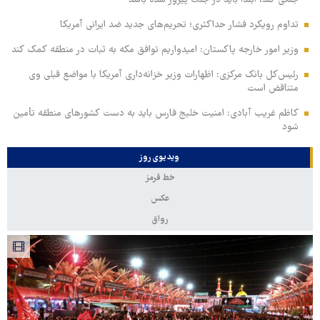
تداوم رویکرد فشار حداکثری؛ تحریم‌های جدید ضد ایرانی آمریکا
وزیر امور خارجه پاکستان: امیدواریم توافق مکه به ثبات در منطقه کمک کند
رئیس‌کل بانک مرکزی: اظهارات وزیر خزانه‌داری آمریکا با مواضع قبلی وی
متناقض است
کاظم غریب آبادی: امنیت خلیج فارس باید به دست کشورهای منطقه تأمین
شود
ویدیوی روز
خط قرمز
عکس
رواق