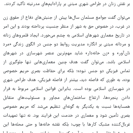
بر نقش زنان در طراحی شهری مبتنی بر پارادایم‌های مدرنیته تأکید کردند.
می‌توان گفت جوامع مسلمان سال‌ها پیش از جنبش‌های دفاع از حقوق زن
در غرب، در خصوص حق به شهر از منظر جنسیت پرداخته بودند و این امر
در تاریخ معماری شهرهای اسلامی به چشم می‌خورد. اﯾﺠﺎد ﻗﻠﻤﺮوﻫﺎی زﻧﺎﻧﻪ
و ﻣﺮداﻧﻪ مبتنی بر انگاره مدیریت روابط دو جنس در الگوی زندگی «مرد
نان‌آور» و «زن خانه‌دار» ﺷﺎﯾﺪ ﻣﻬم‌ترﯾﻦ ﻋﻨﺼﺮ ﺷﻬﺮﺳﺎزی در ﺷﻬﺮﻫﺎی
اﺳﻼمی ﺑﺎﺷﺪ. می‌توان گفت ﻫﺪف چنین معماری‌هایی ﺗﻨﻬﺎ ﺟﻠﻮگیری از
ﺗﻤﺎس فیزیکی دو جنس نبوده؛ بلکه ﺑﺮای ﺣﻔﺎﻇﺖ ﺑﺼﺮی ﺣﺮﯾﻢ ﺧﺼﻮصی
ﺑﻮده، به طوری که ﻓﺎﺻﻠﻪ دﯾﺪ، ﺑﯿﺸﺘﺮ از ﻓﺎﺻﻠﻪ ﻓﯿﺰیکی، ﻫﺪف ﻃﺮاحی ﺷﻬﺮی
در ﺷﻬﺮﺳﺎزی اﺳﻼمی بوده اﺳﺖ. ﺑﻨﺎﺑﺮاﯾﻦ ﻗﻮاﻧﯿﻦ اﺳﻼمی ﻣﺮﺑﻮط ﺑﻪ ﻗﺮار
دادن پنجره‌ﻫﺎ، ارﺗﻔﺎع ﺳﺎﺧﺘﻤﺎنﻫﺎی ﻣﺠﺎور و ﻣﺴﺌﻮﻟﯿﺖﻫﺎی ﻣﺘﻘﺎﺑﻞ
ﻫﻤﺴﺎﯾﻪﻫﺎ ﻧﺴﺒﺖ ﺑﻪ یکدیگر ﺑﻪ گونه‌ای ﺗﻨﻈﯿﻢ میﺷﺪ که ﺣﺮﯾﻢ ﺧﺼﻮصی
ﺑﺼﺮی ﺗﺄﻣﯿﻦ ﺷﻮد و ﻣﻌﻤﺎری در ﺧﺪﻣﺖ اﯾﻦ ﻓﺮاﯾﻨﺪ ﺑﻮد. ﻧﻪ ﺗﻨﻬﺎ ﺗﻤﻬﯿﺪات
ﻏﺮﺑﺎل‌کننده مشبک کارها ﺑﺎ چوب؛ بلکه ﻧﻘشه ﺧﺎﻧﻪ‌ﻫﺎ و حتی ﻣﺤﻠﻪ‌ﻫﺎ اﯾﻦ