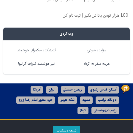
100 هزار تومن پاداش بگیر | ثبت نام کن
وب گردی
مزایده خودرو
اندیشکده حکمرانی هوشمند
هزینه سفر به کربلا
انبار هوشمند فلزات گرانبها
آستان قدس رضوی
اربعین حسینی
ایران
آمریکا
دونالد ترامپ
مشهد
تنگه هرمز
حرم مطهر امام رضا (ع)
رژیم صهیونیستی
کربلا
نسخه دسکتاپ