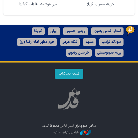
هزینه سفر به کربلا
انبار هوشمند فلزات گرانبها
آستان قدس رضوی
اربعین حسینی
ایران
آمریکا
دونالد ترامپ
مشهد
تنگه هرمز
حرم مطهر امام رضا (ع)
رژیم صهیونیستی
خراسان رضوی
نسخه دسکتاپ
تمامی حقوق برای
قدس آنلاین
محفوظ است.
طراحی و تولید: نستوه