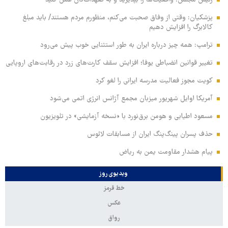
رئیس مجلس: واقعیت‌ها را بپذیرید و به تعهدات‌تان عمل کنید
پزشکیان: وقتی از وفاق صحبت می‌کنم، منظورم مردم هستند/ باید مبلغ
کالابرگ را افزایش دهیم
ترامپ: همه چیز درباره ایران به طور استثنایی خوب پیش می‌رود
تغییر قوانین انضباطی یوفا؛ افزایش سقف کارت‌های زرد در رقابت‌های اروپایی
کویت مجوز فعالیت مدرسه ایرانی را لغو کرد
آمریکا اوایل شهریور میزبان مجمع آژانس انرژی اتمی می‌شود
مسعود اطیابی و هومن برق‌نورد با «نسخه آزمایشی» در تلویزیون
حذف پسران پینگ‌پنگ ایران از مسابقات لائوس
پیام هشدار مقاومت یمن به ریاض
ویدیوی روز
خط قرمز
عکس
رواق