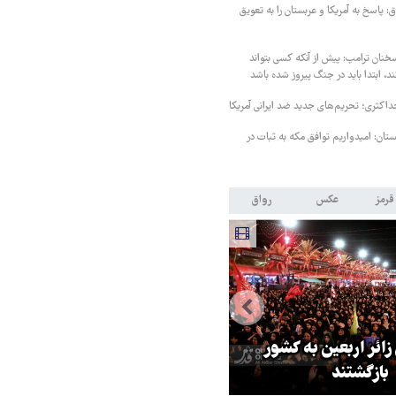
 پاسخ به آمریکا و عربستان را به تعویق
خنان ترامپ: پیش از آنکه کسی بتواند
د، ابتدا باید در جنگ پیروز شده باشد
داکثری؛ تحریم‌های جدید ضد ایرانی آمریکا
ستان: امیدواریم توافق مکه به ثبات در
قرمز
عکس
رواق
 زائر اربعین به کشور
هماهنگی محور مقاومت، آمریکا ر
بازگشتند
در منطقه درمانده کرد