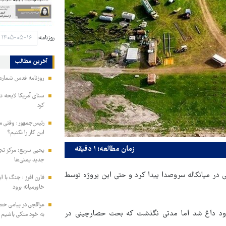
روزنامه:
آخرین مطالب
روزنامه قدس شماره ۱۰۹۹۶
سنای آمریکا لایحه ت
کرد
رئیس‌جمهور: وقتی می
این کار را نکنیم؟
زمان مطالعه: ۱ دقیقه
یحیی سریع: مرکز تج
جدید یمنی‌ها
در میانکاله سروصدا پیدا کرد و حتی این پروژه توسط
فارن افرز : جنگ با ا
خاورمیانه برود
عراقچی در پیامی خط
ورود داغ شد اما مدتی نگذشت که بحث حصارچینی در
به خود متکی باشیم و