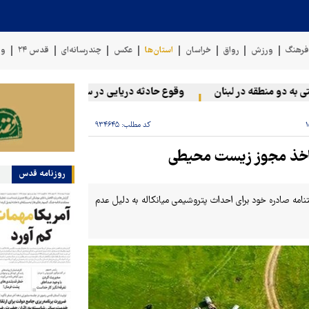
رهنگ
ورزش
رواق
خراسان
استان‌ها
عکس
چندرسانه‌ای
قدس ۲۴
وی
و منطقه در لبنان
وقوع حادثه دریایی در سواحل عمان
سخنگوی 
کد مطلب:
۹۳۴۶۴۵
 اخذ مجوز زیست محیطی
روزنامه قدس
تنامه صادره خود برای احداث پتروشیمی میانکاله به دلیل عدم