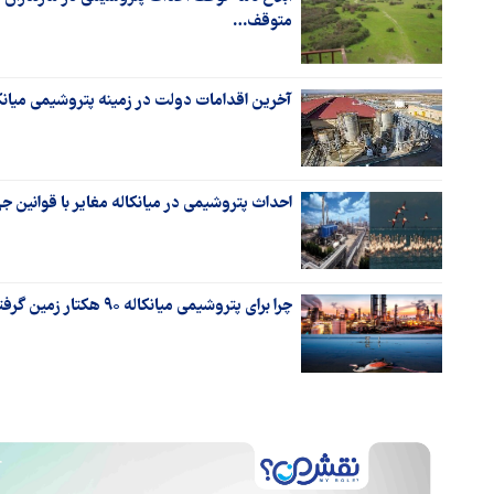
متوقف…
آخرین اقدامات دولت در زمینه پتروشیمی میانک
احداث پتروشیمی در میانکاله مغایر با قوانین جه
چرا برای پتروشیمی میانکاله ۹۰ هکتار زمین گرفتند