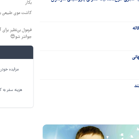
بکار
کاشت موی طبیعی بد
اله
جوانتر شو😍
انی
مزایده خودرو
هزینه سفر به کر