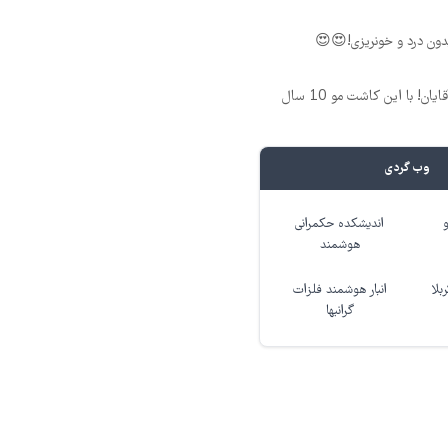
ون درد و خونریزی!😍😍
فرمول بی‌نظیر برای آقایان! با این کاشت مو 10 سال
وب گردی
اندیشکده حکمرانی
هوشمند
بلا
انبار هوشمند فلزات
گرانبها