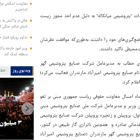
مقاومت اسلامی عراق:
انداختیم
اث "پتروشیمی میانکاله" به دلیل عدم اخذ مجوز زیست
بقائی در واکنش به س
ادعای غنائم جنگی کن
تداوم رویکرد فشار ح
ضع‌گیری‌های خود را داشتند به‌طوری‌که موافقت نظرشان
‌محیطی تاکید داشتند.
وزیر امور خارجه پاک
منطقه کمک کند
‌ای خطاب به مدیرعامل شرکت صنایع پتروشیمی گهر
ویدیوی روز
خط 
ام صنایع پتروشیمی امیرآباد مازندران فعالیت می‌کرد)
علام کرد.
ز این نامه آمده است؛ "عطف به اعلام نامه تاریخ ۳۰ مهرماه امسال معاونت حقوقی ریاست جمهوری مبنی بر لغو
 وزیر و مدیرعامل شرکت ملی صنایع پتروشیمی مبنی
نول، پروپیلن و زنجیره پروپیلن شرکت صنایع پتروشیمی
را
ترامپ نماد فساد، اقتدارگرایی و
۳ میلیون
قدماتی صادره و همچنین ناترازی گاز طبیعی در کشور،
جنگ‌طلبی است!
 پتروشیمی گهر مازندران (صنایع پتروشیمی امیرآباد