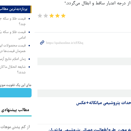
پربازدیدترین‌ مطالب
چند؟
امامی
همزمان قیمت‌ها در ب
زمان اعلام نتایج آ
شایعه انحلال ماکان‌ب
شدند؟
جای این پک تقویت موی جلب
 احداث پتروشیمی میانکاله+عکس
مطالب پیشنهادی
از کم پشتی موهات خ
 به مجری طرح/فعالیت عمرانی پتروشیمی مازندران