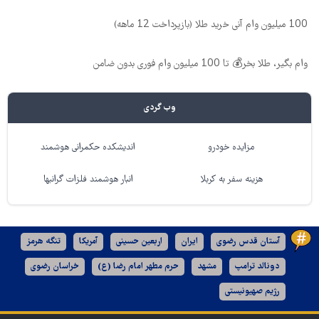
100 میلیون وام آنی خرید طلا (بازپرداخت 12 ماهه)
وام بگیر، طلا بخر💰 تا 100 میلیون وام فوری بدون ضامن
وب گردی
مزایده خودرو
اندیشکده حکمرانی هوشمند
هزینه سفر به کربلا
انبار هوشمند فلزات گرانبها
آستان قدس رضوی
ایران
اربعین حسینی
آمریکا
تنگه هرمز
دونالد ترامپ
مشهد
حرم مطهر امام رضا (ع)
خراسان رضوی
رژیم صهیونیستی