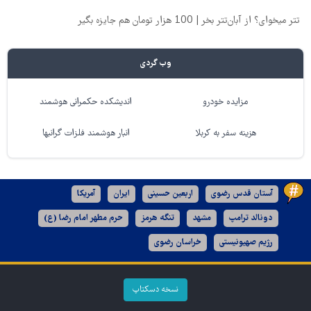
تتر میخوای؟ از آبان‌تتر بخر | 100 هزار تومان هم جایزه بگیر
وب گردی
مزایده خودرو
اندیشکده حکمرانی هوشمند
هزینه سفر به کربلا
انبار هوشمند فلزات گرانبها
آستان قدس رضوی
اربعین حسینی
ایران
آمریکا
دونالد ترامپ
مشهد
تنگه هرمز
حرم مطهر امام رضا (ع)
رژیم صهیونیستی
خراسان رضوی
نسخه دسکتاپ