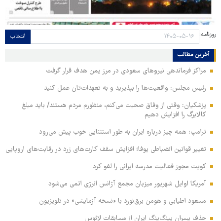
روزنامه:
انتخاب
آخرین مطالب
مراکز فرماندهی نیروهای سعودی در مرز یمن هدف قرار گرفت
رئیس مجلس: واقعیت‌ها را بپذیرید و به تعهدات‌تان عمل کنید
پزشکیان: وقتی از وفاق صحبت می‌کنم، منظورم مردم هستند/ باید مبلغ
کالابرگ را افزایش دهیم
ترامپ: همه چیز درباره ایران به طور استثنایی خوب پیش می‌رود
تغییر قوانین انضباطی یوفا؛ افزایش سقف کارت‌های زرد در رقابت‌های اروپایی
کویت مجوز فعالیت مدرسه ایرانی را لغو کرد
آمریکا اوایل شهریور میزبان مجمع آژانس انرژی اتمی می‌شود
مسعود اطیابی و هومن برق‌نورد با «نسخه آزمایشی» در تلویزیون
حذف پسران پینگ‌پنگ ایران از مسابقات لائوس