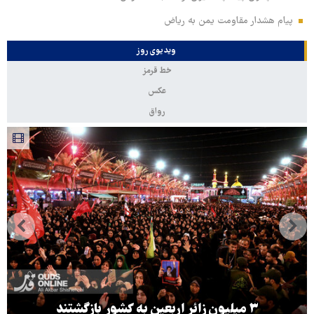
پیام هشدار مقاومت یمن به ریاض
ویدیوی روز
خط قرمز
عکس
رواق
۳ میلیون زائر اربعین به کشور بازگشتند