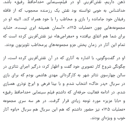
ذهن داریم، نقش‌آفرینی او در فیلم‌سینمایی «خداحافظ رفیق» باشد.
خداشناس به خوبی توانسته بود نقش یک رزمنده محجوب که از قافله
رفیقان خود جامانده را بازی و مخاطب را با خود همراه کند. البته او در
مجموعه‌هایی چون «عملیات ۱۲۵»، «آسمان همیشه ابری نیست»، «شاید
برای شما هم اتفاق بیافتد» و «معراجی‌ها» نیز نقش‌آفرینی کرده است که
تمام این آثار در زمان پخش جزو مجموعه‌های پرمخاطب تلویزیون بودند.
او در گفت‌وگویی، با اشاره به آثاری که در آن نقش‌آفرینی کرده است، از
چگونگی شروع کار تصویری خود گفت و اظهار کرد: درگیر اجرای تئاتری در
سالن چهارسوی تئاتر شهر به کارگردانی مهدی هاشمی بودم که برای بازی
در سریال «پدر خاک» انتخاب شدم و با بیتا فرهی و ایرج نوذری همبازی
شدم. در ادامه فعالیت حرفه‌ای که داشتم فیلم سینمایی «خداحافظ رفیق»
و «بابا عزیز» مورد توجه زیادی قرار گرفت. در هر سه سری مجموعه
«عملیات ۱۲۵» نیز حضور داشتم که هم این سریال هم سریال «بانو» آثار
خوب و ویژه‌ای بودند.