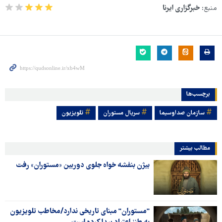
منبع:
خبرگزاری ایرنا
برچسب‌ها
سازمان صداوسیما
سریال مستوران
تلویزیون
مطالب بیشتر
بیژن بنفشه خواه جلوی دوربین «مستوران» رفت
"مستوران" مبنای تاریخی ندارد/مخاطب تلویزیون