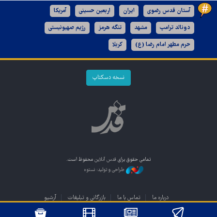
آستان قدس رضوی
ایران
اربعین حسینی
آمریکا
دونالد ترامپ
مشهد
تنگه هرمز
رژیم صهیونیستی
حرم مطهر امام رضا (ع)
کربلا
نسخه دسکتاپ
تمامی حقوق برای
قدس آنلاین
محفوظ است.
طراحی و تولید: نستوه
درباره ما
تماس با ما
بازرگانی و تبلیغات
آرشیو