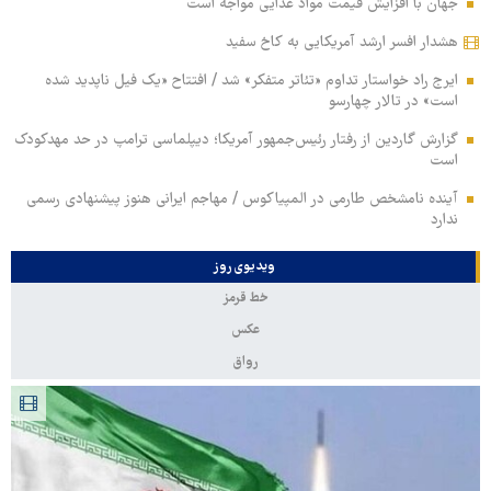
جهان با افزایش قیمت مواد غذایی مواجه است
هشدار افسر ارشد آمریکایی به کاخ سفید
ایرج راد خواستار تداوم «تئاتر متفکر» شد / افتتاح «یک فیل ناپدید شده
است» در تالار چهارسو
گزارش گاردین از رفتار رئیس‌جمهور آمریکا؛ دیپلماسی ترامپ در حد مهدکودک
است
آینده نامشخص طارمی در المپیاکوس / مهاجم ایرانی هنوز پیشنهادی رسمی
ندارد
ویدیوی روز
خط قرمز
عکس
رواق