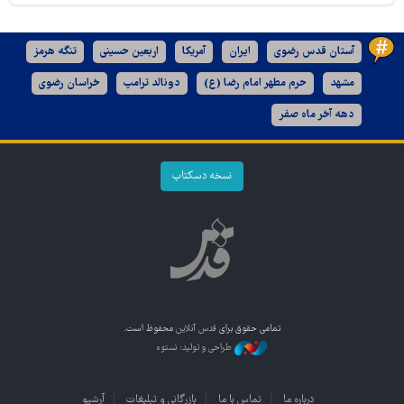
آستان قدس رضوی
ایران
آمریکا
اربعین حسینی
تنگه هرمز
مشهد
حرم مطهر امام رضا (ع)
دونالد ترامپ
خراسان رضوی
دهه آخر ماه صفر
نسخه دسکتاپ
تمامی حقوق برای
قدس آنلاین
محفوظ است.
طراحی و تولید: نستوه
درباره ما
تماس با ما
بازرگانی و تبلیغات
آرشیو