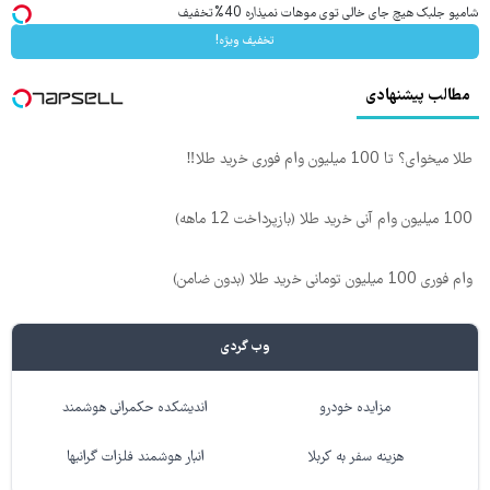
شامپو جلبک هیچ جای خالی توی موهات نمیذاره 40%تخفیف
تخفیف ویژه!
مطالب پیشنهادی
طلا میخوای؟ تا 100 میلیون وام فوری خرید طلا‼️
100 میلیون وام آنی خرید طلا (بازپرداخت 12 ماهه)
وام فوری 100 میلیون تومانی خرید طلا (بدون ضامن)
وب گردی
مزایده خودرو
اندیشکده حکمرانی هوشمند
هزینه سفر به کربلا
انبار هوشمند فلزات گرانبها