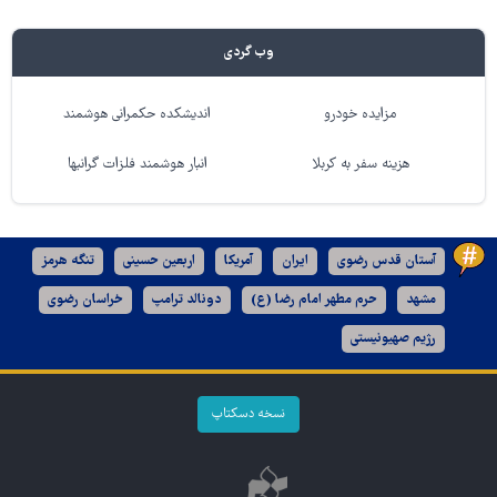
وب گردی
مزایده خودرو
اندیشکده حکمرانی هوشمند
هزینه سفر به کربلا
انبار هوشمند فلزات گرانبها
آستان قدس رضوی
ایران
آمریکا
اربعین حسینی
تنگه هرمز
مشهد
حرم مطهر امام رضا (ع)
دونالد ترامپ
خراسان رضوی
رژیم صهیونیستی
نسخه دسکتاپ