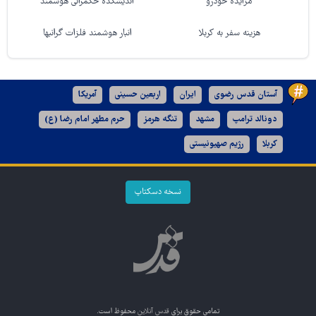
مزایده خودرو
اندیشکده حکمرانی هوشمند
هزینه سفر به کربلا
انبار هوشمند فلزات گرانبها
آستان قدس رضوی
ایران
اربعین حسینی
آمریکا
دونالد ترامپ
مشهد
تنگه هرمز
حرم مطهر امام رضا (ع)
کربلا
رژیم صهیونیستی
نسخه دسکتاپ
تمامی حقوق برای
قدس آنلاین
محفوظ است.