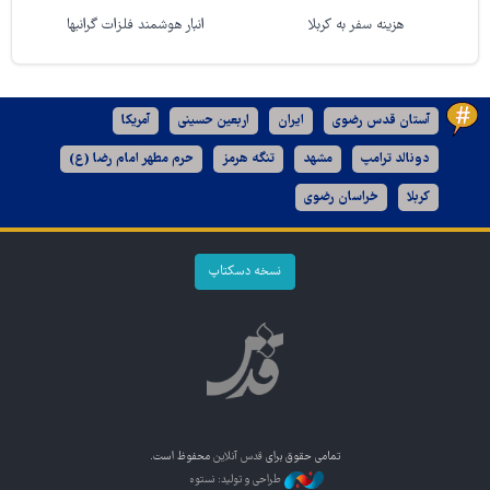
هزینه سفر به کربلا
انبار هوشمند فلزات گرانبها
آستان قدس رضوی
ایران
اربعین حسینی
آمریکا
دونالد ترامپ
مشهد
تنگه هرمز
حرم مطهر امام رضا (ع)
کربلا
خراسان رضوی
نسخه دسکتاپ
تمامی حقوق برای
قدس آنلاین
محفوظ است.
طراحی و تولید: نستوه