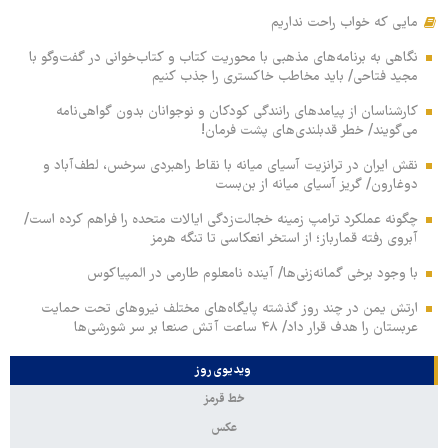
مایی که خواب راحت نداریم
نگاهی به برنامه‌های مذهبی با محوریت کتاب و کتاب‌خوانی در گفت‌وگو با
مجید فتاحی/ باید مخاطب خاکستری را جذب کنیم
کارشناسان از پیامدهای رانندگی کودکان و نوجوانان بدون گواهی‌نامه
می‌گویند/ خطر قدبلندی‌های پشت فرمان!
نقش ایران در ترانزیت آسیای میانه با نقاط راهبردی سرخس، لطف‌آباد و
دوغارون/ گریز آسیای میانه از بن‌بست
چگونه عملکرد ترامپ زمینه خجالت‌زدگی ایالات متحده را فراهم کرده است/
آبروی رفته قمارباز؛ از استخر انعکاسی تا تنگه هرمز
با وجود برخی گمانه‌زنی‌ها/ آینده نامعلوم طارمی در المپیاکوس
ارتش یمن در چند روز گذشته پایگاه‌های مختلف نیروهای تحت حمایت
عربستان را هدف قرار داد/ ۴۸ ساعت آتش صنعا بر سر شورشی‌ها
ویدیوی روز
خط قرمز
عکس