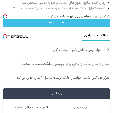
زمان اعلام نتایج آزمون‌های سمپاد و نمونه دولتی مشخص شد
شایعه انحلال ماکان‌بند / امیر مقاره و رهام هادیان از هم جدا شدند؟
اگر کمردرد داری این فیلم رو ببین! ◗پرسش‌نامه رو پر کن◖
◂پرسش‌نامه▸
مطالب پیشنهادی
100 هزار تومن پاداش بگیر | ثبت نام کن
تنها راه آسان نجات از چاقی، پودر چربیسوز جلبک(تخفیف تا امشب)
هرگز بوتاکس نکنید! جوانساز جلبک پوست شمارا ۱۰ سال جوان می کند
وب گردی
مزایده خودرو
اندیشکده حکمرانی هوشمند