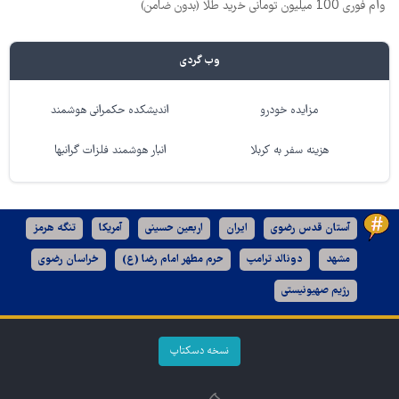
وام فوری 100 میلیون تومانی خرید طلا (بدون ضامن)
وب گردی
مزایده خودرو
اندیشکده حکمرانی هوشمند
هزینه سفر به کربلا
انبار هوشمند فلزات گرانبها
آستان قدس رضوی
ایران
اربعین حسینی
آمریکا
تنگه هرمز
مشهد
دونالد ترامپ
حرم مطهر امام رضا (ع)
خراسان رضوی
رژیم صهیونیستی
نسخه دسکتاپ