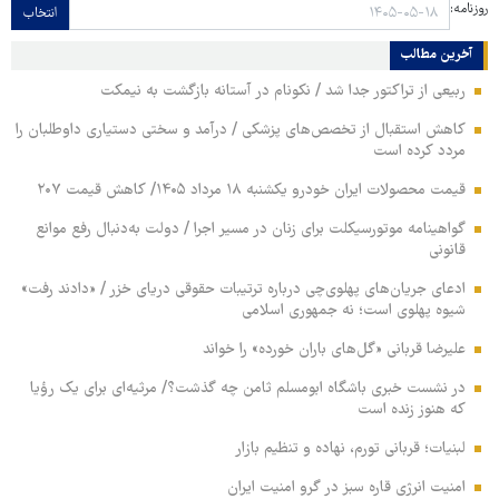
روزنامه:
انتخاب
آخرین مطالب
ربیعی از تراکتور جدا شد / نکونام در آستانه بازگشت به نیمکت
کاهش استقبال از تخصص‌های پزشکی / درآمد و سختی دستیاری داوطلبان را
مردد کرده است
قیمت محصولات ایران خودرو یکشنبه ۱۸ مرداد ۱۴۰۵/ کاهش قیمت ۲۰۷
گواهینامه موتورسیکلت برای زنان در مسیر اجرا / دولت به‌دنبال رفع موانع
قانونی
ادعای جریان‌های پهلوی‌چی درباره ترتیبات حقوقی دریای خزر / «دادند رفت»
شیوه پهلوی است؛ نه جمهوری اسلامی
علیرضا قربانی «گل‌های باران خورده» را خواند
در نشست خبری باشگاه ابومسلم ثامن چه گذشت؟/ مرثیه‌ای برای یک رؤیا
که هنوز زنده است
لبنیات؛ قربانی تورم، نهاده و تنظیم بازار
امنیت انرژی قاره سبز در گرو امنیت ایران