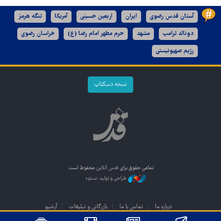
آستان قدس رضوی
ایران
اربعین حسینی
آمریکا
تنگه هرمز
دونالد ترامپ
مشهد
حرم مطهر امام رضا (ع)
خراسان رضوی
رژیم صهیونیستی
نسخه دسکتاپ
تمامی حقوق برای
قدس آنلاین
محفوظ است.
طراحی و تولید: نستوه
درباره ما
تماس با ما
بازرگانی و تبلیغات
آرشیو