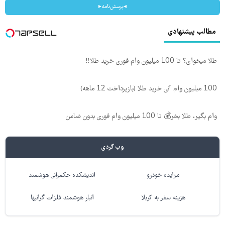
◂پرسش‌نامه▸
مطالب پیشنهادی
طلا میخوای؟ تا 100 میلیون وام فوری خرید طلا‼️
100 میلیون وام آنی خرید طلا (بازپرداخت 12 ماهه)
وام بگیر، طلا بخر💰 تا 100 میلیون وام فوری بدون ضامن
وب گردی
مزایده خودرو
اندیشکده حکمرانی هوشمند
هزینه سفر به کربلا
انبار هوشمند فلزات گرانبها