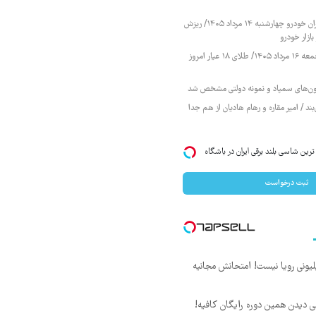
قیمت محصولات ایران خودرو چهارشنبه ۱۴ مرداد ۱۴۰۵/ ریزش
ازار خودرو
قیمت طلا و سکه جمعه ۱۶ مرداد ۱۴۰۵/ طلای ۱۸ عیار امروز
زمون‌های سمپاد و نمونه دولتی مشخص شد
ند / امیر مقاره و رهام هادیان از هم جدا
IM LS7 لوکس ترین شاسی بلند برقی ایران در باشگاه
ثبت درخواست
د ماهی 800 میلیونی رویا نیست! امتحانش مجانیه
لی دیدن همین دوره رایگان کافیه!