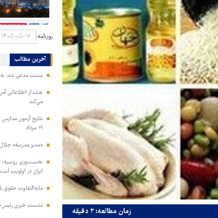
روزنامه:
آخرین مطالب
بسنت مدعی شد: به ز
هشدار اطلاعاتی آمری
می‌کند
نتایج آزمون مدارس س
۱۹ مرداد
«مدیر مدرسه» جلال 
نخست‌وزیر روسیه:‌ ت
ایران در اولویت است
مابه‌التفاوت حقوق 
نشست خبری رئیس‌جمه
زمان مطالعه: ۲ دقیقه