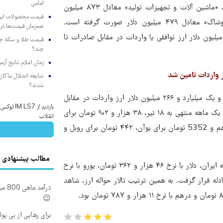
امامی
تجهیزات برق و الکترونیک» معادل یک میلیارد و ۵۳۵ میلیون دلار، «ماشین آلات و تجهیزات تولید» معادل ۸۷۳ میلیون
دلار، «صنایع معدنی» معادل ۷۷۳ میلیون دلار، و «منسوجات و پوشاک» معادل ۴۷۹ میلیون دلار صورت گرفته است.
همزمان قیمت‌ها در ب
چنین، این گروه‌های صنایع به ترتیب ۸۹۳، ۱۶۷، ۷۲۶، ۷۰۴ و ۳۴ میلیون دلار ارز توافقی یا واردات در مقابل صادرات تا
چند؟
زمان اعلام نتایج آ
شایعه انحلال ماکان‌ب
شدند؟
علاوه بر این گروه‌ها، حدود ۵ میلیارد و ۷۵۸ میلیون دلار ارز نیمایی و یک میلیارد و ۲۶۶ میلیون دلار ارز واردات در مقابل
بازدید از 
صادرات به سایر صنایع اختصاص داده شده و میانگین موزون نرخ ارز یک ماهه منتهی به ۱۸ تیر، ۳۸ هزار و ۹۰۲ تومان برای
انقلاب
دلار، ۴۲ هزار و ۱۲۰ تومان برای یورو، ۱۰ هزار و ۵۹۲ تومان برای درهم و 5352 تومان برای یوآن، ۴۴۲ تومان برای روبل و
مطالب پیشنهادی
گفتنی است؛ در روز ۱۸ تیرماه ۱۴۰۳ در تالار اسکناس ارز مرکز مبادله ایران، دلار با نرخ ۴۶ هزار و ۳۶۲ تومان، یورو با نرخ
 با نرخ ۱۲ هزار و ۶۲۴ تومان مورد مبادله قرار گرفت. به همین ترتیب تالار حواله ارز، شاهد
درآم
😉
برای رهایی از بی پو