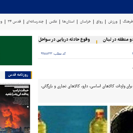
رهنگ
ورزش
رواق
خراسان
استان‌ها
عکس
چندرسانه‌ای
قدس ۲۴
وی
ه در لبنان
وقوع حادثه دریایی در سواحل عمان
سخنگوی نیروهای
کد مطلب:
۹۹۸۸۳۳
روزنامه قدس
 تا ۱۶ تیرماه، ۱۹ میلیارد و ۳۶۸ میلیون دلار ارز برای واردات کالاهای اساسی، دارو، کالاهای تجاری و بازرگانی،