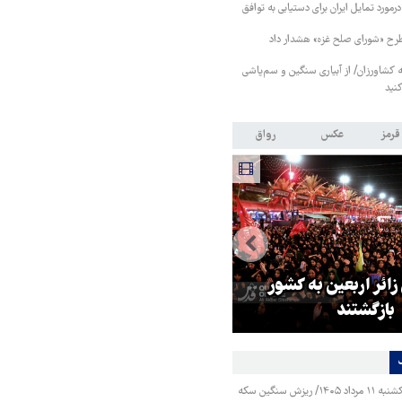
رمورد تمایل ایران برای دستیابی به توافق
طرح «شورای صلح غزه» هشدار داد
کشاورزان/ از آبیاری سنگین و سم‌پاشی
نید
قرمز
عکس
رواق
ر مقاومت، آمریکا را
ترامپ نماد فساد، اقتدارگرایی 
طقه درمانده کرد
جنگ‌طلبی است!
قیمت طلا و سکه یکشنبه ۱۱ مرداد ۱۴۰۵/ ریزش سنگین سکه