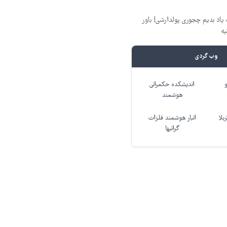
یاد بدیم چجوری پولدارشی! باور
یه
وب گردی
اندیشکده حکمرانی
هوشمند
بلا
انبار هوشمند فلزات
گرانبها