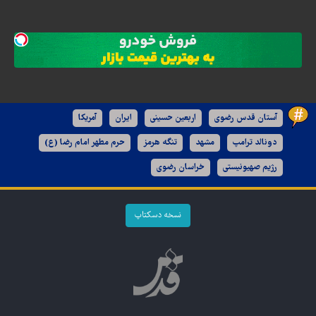
آستان قدس رضوی
اربعین حسینی
ایران
آمریکا
دونالد ترامپ
مشهد
تنگه هرمز
حرم مطهر امام رضا (ع)
رژیم صهیونیستی
خراسان رضوی
نسخه دسکتاپ