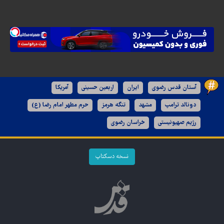
آستان قدس رضوی
ایران
اربعین حسینی
آمریکا
دونالد ترامپ
مشهد
تنگه هرمز
حرم مطهر امام رضا (ع)
رژیم صهیونیستی
خراسان رضوی
نسخه دسکتاپ