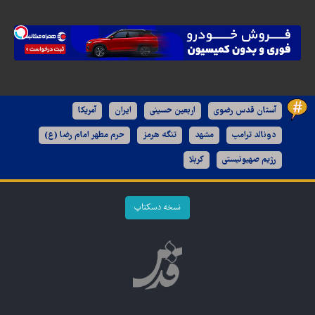
آستان قدس رضوی
اربعین حسینی
ایران
آمریکا
دونالد ترامپ
مشهد
تنگه هرمز
حرم مطهر امام رضا (ع)
رژیم صهیونیستی
کربلا
نسخه دسکتاپ