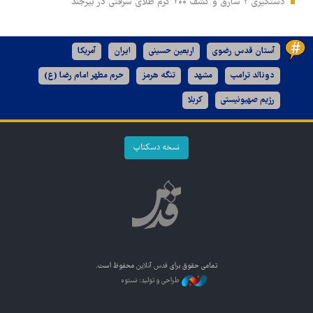
دستگیری ۲ سارق و کشف ۲۰۰ گرم طلای سرقتی در بیرجند
آستان قدس رضوی
اربعین حسینی
ایران
آمریکا
دونالد ترامپ
مشهد
تنگه هرمز
حرم مطهر امام رضا (ع)
رژیم صهیونیستی
کربلا
نسخه دسکتاپ
تمامی حقوق برای
قدس آنلاین
محفوظ است.
طراحی و تولید: نستوه