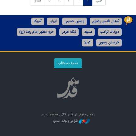
قبلی
۱
۲
۳
۴
۵
بعدی
آستان قدس رضوی
اربعین حسینی
ایران
آمریکا
دونالد ترامپ
مشهد
تنگه هرمز
حرم مطهر امام رضا (ع)
خراسان رضوی
کربلا
نسخه دسکتاپ
تمامی حقوق برای
قدس آنلاین
محفوظ است.
طراحی و تولید: نستوه