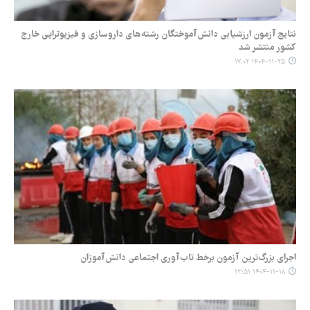
نتایج آزمون‌ ارزشیابی دانش‌آموختگان رشته‌های داروسازی و فیزیوتراپی خارج
کشور منتشر شد
۱۴۰۴-۱۱-۲۵ ۱۷:۰۲
اجرای بزرگ‌ترین آزمون برخط تاب‌آوری اجتماعی دانش‌آموزان
۱۴۰۴-۱۱-۱۸ ۱۳:۵۱