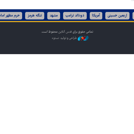
اربعین حسینی
آمریکا
دونالد ترامپ
مشهد
تنگه هرمز
حرم مطهر امام
تمامی حقوق برای
قدس آنلاین
محفوظ است.
طراحی و تولید: نستوه