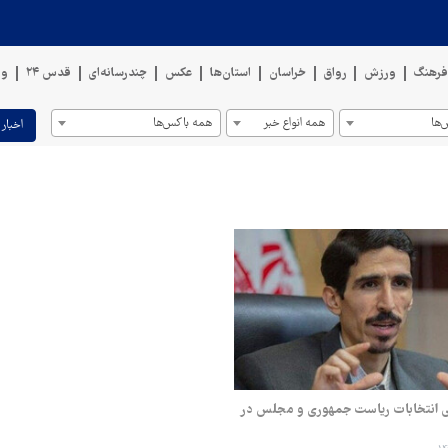
رهنگ
ورزش
رواق
خراسان
استان‌ها
عکس
چندرسانه‌ای
قدس ۲۴
وی
ها
همه انواع خبر
همه باکس‌ها
اخبار 
ی انتخابات ریاست جمهوری و مجلس در