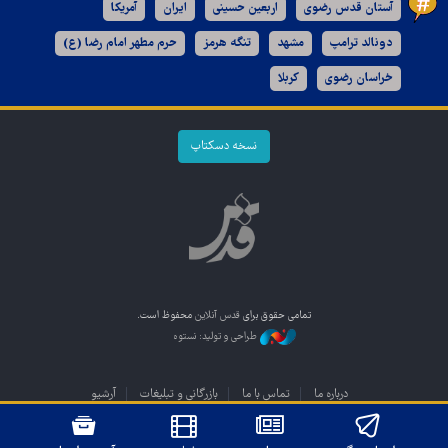
آستان قدس رضوی
اربعین حسینی
ایران
آمریکا
دونالد ترامپ
مشهد
تنگه هرمز
حرم مطهر امام رضا (ع)
خراسان رضوی
کربلا
نسخه دسکتاپ
تمامی حقوق برای
قدس آنلاین
محفوظ است.
طراحی و تولید: نستوه
درباره ما
تماس با ما
بازرگانی و تبلیغات
آرشیو