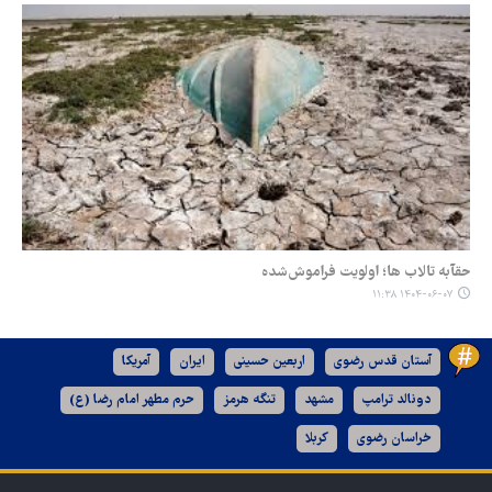
حقآبه تالاب ها؛ اولویت فراموش‌شده
۱۴۰۴-۰۶-۰۷ ۱۱:۳۸
آستان قدس رضوی
اربعین حسینی
ایران
آمریکا
دونالد ترامپ
مشهد
تنگه هرمز
حرم مطهر امام رضا (ع)
خراسان رضوی
کربلا