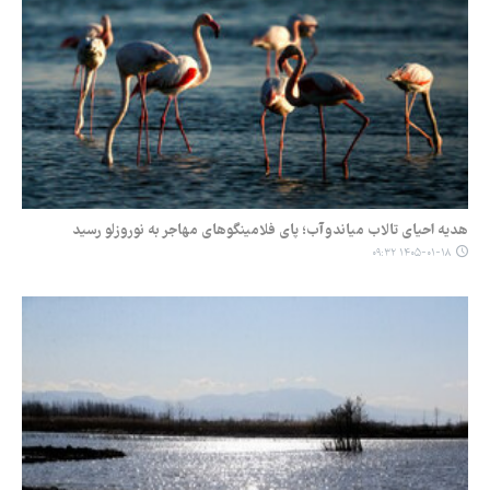
هدیه احیای تالاب میاندوآب؛ پای فلامینگوهای مهاجر به نوروزلو رسید
۱۴۰۵-۰۱-۱۸ ۰۹:۳۲