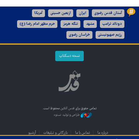
آستان قدس رضوی
ایران
اربعین حسینی
آمریکا
دونالد ترامپ
مشهد
تنگه هرمز
حرم مطهر امام رضا (ع)
رژیم صهیونیستی
خراسان رضوی
نسخه دسکتاپ
تمامی حقوق برای
قدس آنلاین
محفوظ است.
طراحی و تولید: نستوه
درباره ما
تماس با ما
بازرگانی و تبلیغات
آرشیو