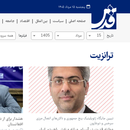
پنجشنبه ۱۵ مرداد ۱۴۰۵
صفحه اصلی
سیاست
بین‌الملل
اقتصاد
جامعه
ف
تاریخ
فیلترها
15
مرداد
1405
همه سروی
ترانزیت
تبیین جایگاه ژئوپلیتیک پنج جمهوری و دالان‌های اتصال مرزی
هشدار برای از 
سرخس و دوغارون
افغانستان
موازنه قدرت در آسیای میانه و نقش راهبردی ایران