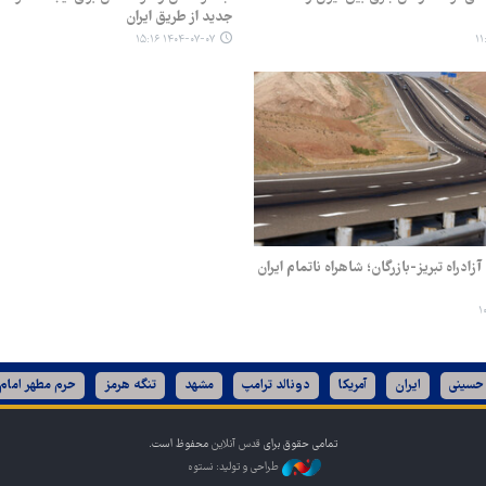
جدید از طریق ایران
۱۴۰۴-۰۷-۰۷ ۱۵:۱۶
دراه تبریز-بازرگان؛ شاهراه ناتمام ایران
 حسینی
ایران
آمریکا
دونالد ترامپ
مشهد
تنگه هرمز
حرم مطهر امام
تمامی حقوق برای
قدس آنلاین
محفوظ است.
طراحی و تولید: نستوه