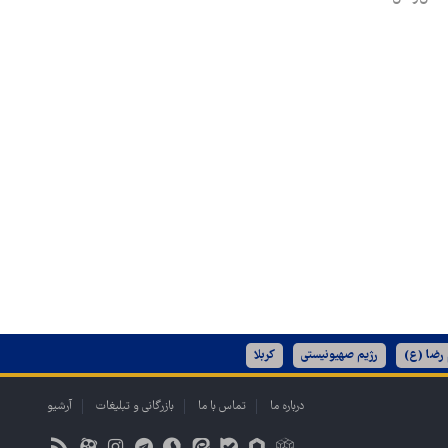
 رضا (ع)
رژیم صهیونیستی
کربلا
درباره ما
تماس با ما
بازرگانی و تبلیغات
آرشیو