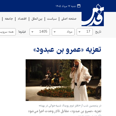
شنبه ۱۷ مرداد ۱۴۰۵
صفحه اصلی
سیاست
بین‌الملل
اقتصاد
جامعه
ف
تاریخ
فیلترها
17
مرداد
1405
همه سرویس‌
تعزیه «عمرو بن عبدود»
در پنجمین شب از «دفتر دوم رویداد شبیه‌خوانی در پهنه»
تعزیه «عمرو بن عبدود» مقابل تالار وحدت اجرا می‌شود