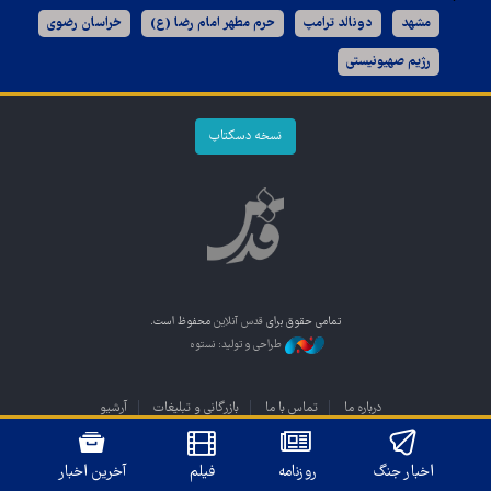
مشهد
دونالد ترامپ
حرم مطهر امام رضا (ع)
خراسان رضوی
رژیم صهیونیستی
نسخه دسکتاپ
تمامی حقوق برای
قدس آنلاین
محفوظ است.
طراحی و تولید: نستوه
درباره ما
تماس با ما
بازرگانی و تبلیغات
آرشیو
اخبار جنگ
روزنامه
فیلم
آخرین اخبار