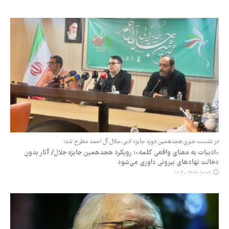
در نشست خبری هجدهمین دوره جایزه ادبی جلال آل احمد مطرح شد؛
«ادبیات به معنای واقعی کلمه»؛ رویکرد هجدهمین جایزه جلال/ آثار بدون
دخالت نهادهای بیرونی داوری می‌شود
۱۴۰۴-۱۰-۰۹ ۱۱:۳۰