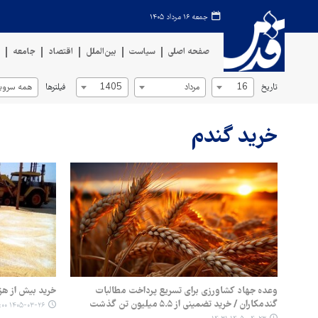
جمعه ۱۶ مرداد ۱۴۰۵
صفحه اصلی
سیاست
بین‌الملل
اقتصاد
جامعه
ف
تاریخ
فیلترها
16
مرداد
1405
همه سروی
خرید گندم
وعده جهاد کشاورزی برای تسریع پرداخت مطالبات
خرید بیش از هز
گندمکاران / خرید تضمینی از ۵.۵ میلیون تن گذشت
۱۴۰۵-۰۳-۲۶ ۱۷:۰۰