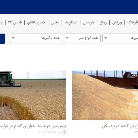
رهنگ
ورزش
رواق
خراسان
استان‌ها
عکس
چندرسانه‌ای
قدس ۲۴
وی
س‌ها
همه انواع خبر
همه باکس‌ها
ا
ار تن گندم در بردسکن
پیش‌بینی خرید ۱۸۰ هزار تن گندم در خراسان‌شمالی
۱۴۰۵-۰۳-۱۰ ۱۱:۲۹