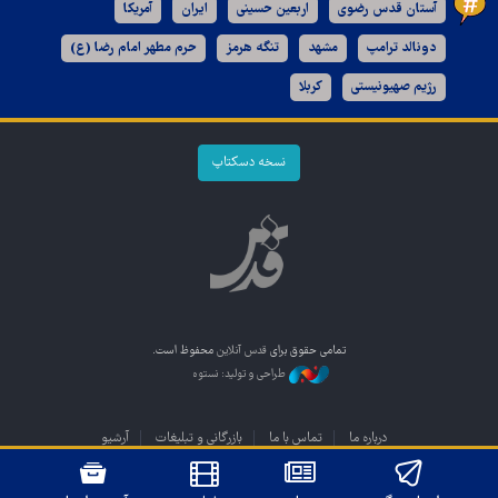
آستان قدس رضوی
اربعین حسینی
ایران
آمریکا
دونالد ترامپ
مشهد
تنگه هرمز
حرم مطهر امام رضا (ع)
رژیم صهیونیستی
کربلا
نسخه دسکتاپ
تمامی حقوق برای
قدس آنلاین
محفوظ است.
طراحی و تولید: نستوه
درباره ما
تماس با ما
بازرگانی و تبلیغات
آرشیو