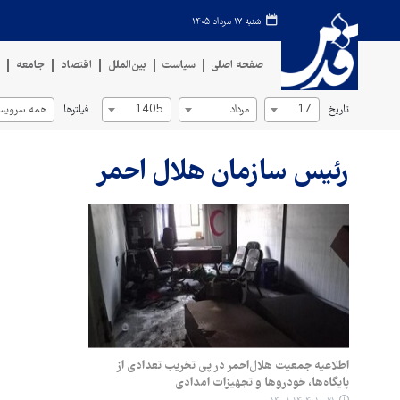
شنبه ۱۷ مرداد ۱۴۰۵
صفحه اصلی
سیاست
بین‌الملل
اقتصاد
جامعه
ف
تاریخ
فیلترها
17
مرداد
1405
همه سرویس‌
رئیس سازمان هلال احمر
اطلاعیه جمعیت هلال‌احمر در پی تخریب تعدادی از
پایگاه‌ها، خودروها و تجهیزات امدادی