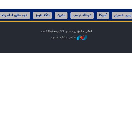
ربعین حسینی
آمریکا
دونالد ترامپ
مشهد
تنگه هرمز
حرم مطهر امام رضا 
تمامی حقوق برای
قدس آنلاین
محفوظ است.
طراحی و تولید: نستوه