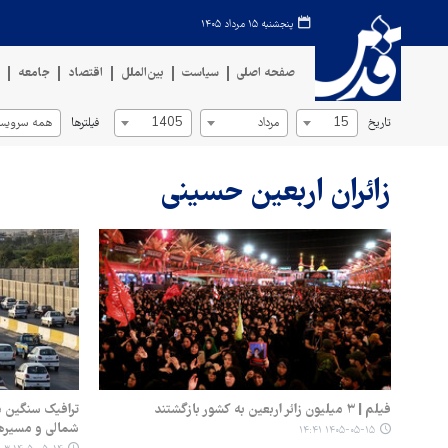
پنجشنبه ۱۵ مرداد ۱۴۰۵
صفحه اصلی
سیاست
بین‌الملل
اقتصاد
جامعه
ف
تاریخ
فیلترها
15
مرداد
1405
همه سرویس‌
زائران اربعین حسینی
فیلم | ۳ میلیون زائر اربعین به کشور بازگشتند
ترافیک سنگین د
شمالی و مسیره
۱۴۰۵-۰۵-۱۵ ۱۴:۴۱