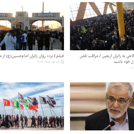
هی به زائران اربعین / مراقب تلفن
فیلم | تردد روان زائران امام‌حسین(ع) از م
ل خود باشید
۱۴۰۵-۰۵-۰۴ ۱۱:۲۲