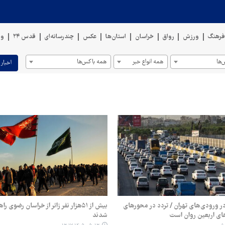
رهنگ
ورزش
رواق
خراسان
استان‌ها
عکس
چندرسانه‌ای
قدس ۲۴
وی
ها
همه انواع خبر
همه باکس‌ها
اخبار 
ر ورودی‌های تهران / تردد در محورهای
بیش از ۵۱هزار نفر زائر از خراسان رضوی
ای اربعین روان است
شدند