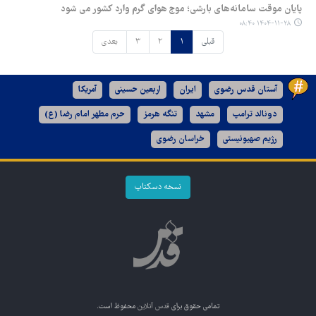
پایان موقت سامانه‌های بارشی؛ موج هوای گرم وارد کشور می شود
۱۴۰۴-۱۱-۲۸ ۰۸:۴۰
قبلی
۱
۲
۳
بعدی
آستان قدس رضوی
ایران
اربعین حسینی
آمریکا
دونالد ترامپ
مشهد
تنگه هرمز
حرم مطهر امام رضا (ع)
رژیم صهیونیستی
خراسان رضوی
نسخه دسکتاپ
تمامی حقوق برای
قدس آنلاین
محفوظ است.