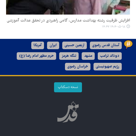
افزایش ظرفیت رشته بهداشت مدارس، گامی راهبردی در تحقق عدالت آموزشی
۱۴۰۴-۰۵-۱۸ ۱۴:۴۷
آستان قدس رضوی
اربعین حسینی
ایران
آمریکا
دونالد ترامپ
مشهد
تنگه هرمز
حرم مطهر امام رضا (ع)
رژیم صهیونیستی
خراسان رضوی
نسخه دسکتاپ