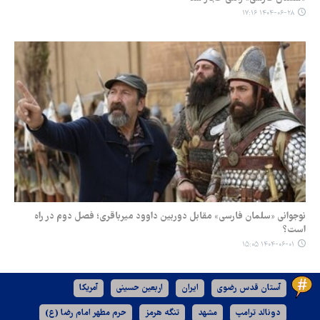
۱۴۰۴-۰۶-۲۸ ۱۷:۱۶
نوجوانی «سلمان فارسی» مقابل دوربین داوود میرباقری؛ فصل دوم در راه
است؟
۱۴۰۴-۰۶-۰۱ ۱۵:۰۵
آستان قدس رضوی
ایران
اربعین حسینی
آمریکا
دونالد ترامپ
مشهد
تنگه هرمز
حرم مطهر امام رضا (ع)