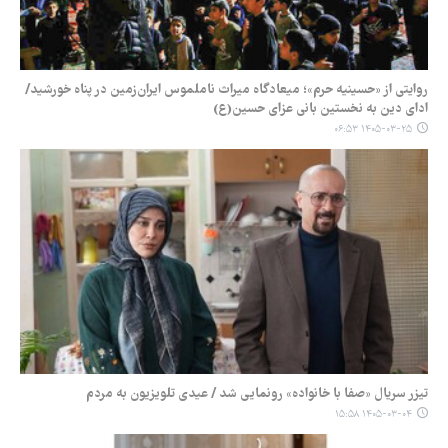
روایتی از «حسینیه حرم»؛ میعادگاه میراث ناملموس ایران‌زمین در پناه خورشید/
ادای دین به نخستین بانی عزای حسین(ع)
۱۴۰۵-۰۳-۲۵ ۰۶:۵۳
تیزر سریال «صفا با خانواده» رونمایی شد / عیدی تلویزیون به مردم
۱۴۰۵-۰۳-۰۴ ۱۵:۵۸