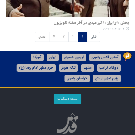
پخش «ای‌ایران» اکبر عبدی در آخر هفته تلویزیون
۱۴۰۲-۱۱-۱۲ ۰۹:۴۷
قبلی
۱
۲
۳
۴
بعدی
آستان قدس رضوی
اربعین حسینی
ایران
آمریکا
دونالد ترامپ
مشهد
تنگه هرمز
حرم مطهر امام رضا (ع)
رژیم صهیونیستی
خراسان رضوی
نسخه دسکتاپ